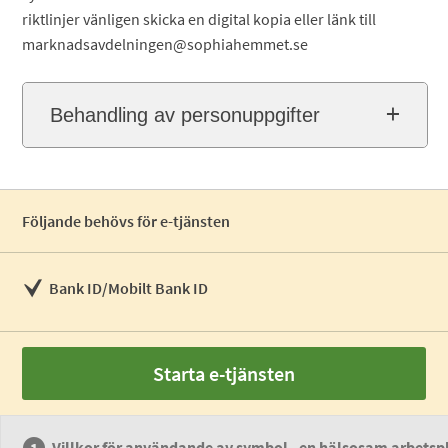
riktlinjer vänligen skicka en digital kopia eller länk till
marknadsavdelningen@sophiahemmet.se
Behandling av personuppgifter
Följande behövs för e-tjänsten
Bank ID/Mobilt Bank ID
Starta e-tjänsten
Villkor för användande av symbol - en hälsosam arbetsp