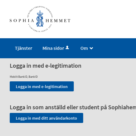
Tjänster
Mina sidor
Om
_
Logga in med e-legitimation
Mobilt BankID, BankID
Logga in som anställd eller student på Sophiah