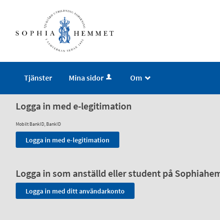
Tjänster
Mina sidor
Om
_
Logga in med e-legitimation
Mobilt BankID, BankID
Logga in som anställd eller student på Sophiah